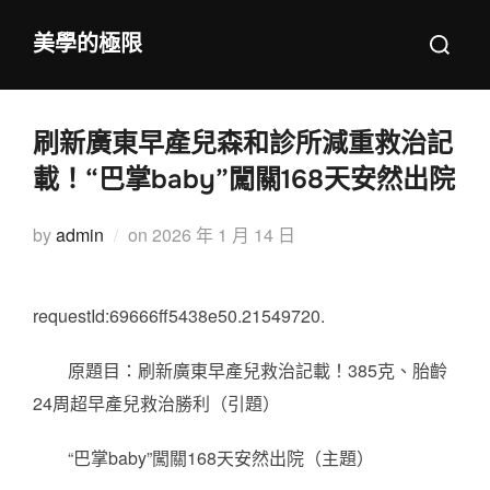
Skip
Search
美學的極限
to
for:
content
刷新廣東早產兒森和診所減重救治記
載！“巴掌baby”闖關168天安然出院
Posted
by
admin
on
2026 年 1 月 14 日
on
requestId:69666ff5438e50.21549720.
原題目：刷新廣東早產兒救治記載！385克、胎齡
24周超早產兒救治勝利（引題）
“巴掌baby”闖關168天安然出院（主題）