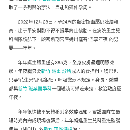
取了一系列醫治辦法，盡能夠延伸孕周。
2022年12月28日，孕24周的顧密斯血壓仍連續飆
高，出于平安斟酌不得不提早終止懷胎。在病院重生兒
科團隊護航下，顧密斯剖宮產娩出僅有“巴掌年夜”的男
嬰——年年。
年年誕生體重僅有385克，全身皮膚呈通明膠凍
狀，年夜腿只要
新竹 減重 診所
成人的食指粗，嘴巴也
只要“花生米”那般鉅細，呼吸微弱不規定。身長、體重
都與
新竹 職業醫學科
一個罐裝可樂差未幾，救治難度極
年夜。
年年很快被平安轉移到多效能溫箱，醫護團隊在最
短時光內完成現場復蘇后，年年轉進重生兒科重癥監護
病房（NICU）救
新竹 東區健檢
治。