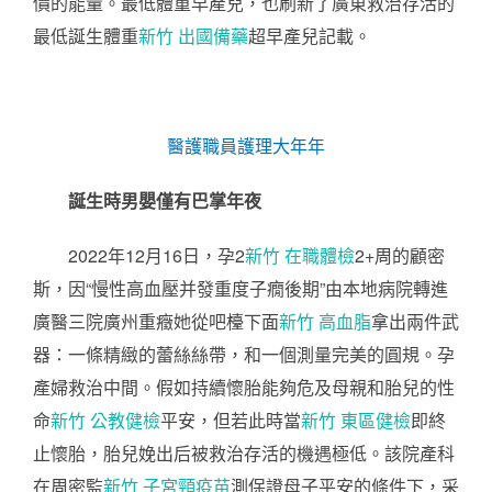
價的能量。最低體重早產兒，也刷新了廣東救治存活的
最低誕生體重
新竹 出國備藥
超早產兒記載。
醫護職員護理大年年
誕生時男嬰僅有巴掌年夜
2022年12月16日，孕2
新竹 在職體檢
2+周的顧密
斯，因“慢性高血壓并發重度子癇後期”由本地病院轉進
廣醫三院廣州重癥她從吧檯下面
新竹 高血脂
拿出兩件武
器：一條精緻的蕾絲絲帶，和一個測量完美的圓規。孕
產婦救治中間。假如持續懷胎能夠危及母親和胎兒的性
命
新竹 公教健檢
平安，但若此時當
新竹 東區健檢
即終
止懷胎，胎兒娩出后被救治存活的機遇極低。該院產科
在周密監
新竹 子宮頸疫苗
測保證母子平安的條件下，采