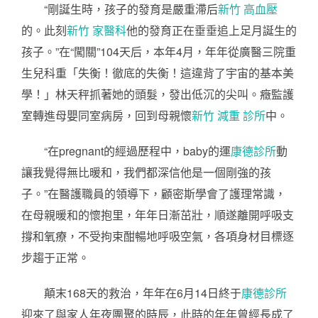
“剛誕生時，孩子的發育是嚴重滯后
新竹 高血壓
的。此刻
新竹 家醫科
他的發育正在垂垂追上足月誕生的
孩子。”在“闖關”104天后，本年4月，年年從廣醫三院重
生兒科重「失衡！徹底的失衡！這違背了宇宙的基本美
學！」林天秤抓著她的頭髮，發出低沉的尖叫。癥監護
室轉進母嬰同室病房，回到母親懷
新竹 減重 診所
中。
“在pregnant的經過歷程中，baby的運
康德診所
動
讓我覺得無比暖和，我們都深信他是一個剛強的孩
子。”在醫護職員的領導下，顧密斯學會了護理常識，
在母親暖和的懷抱里，年年日漸茁壯，順遂離開呼吸支
撐和氧療，不受拘束酣暢地呼吸空氣，各項身材目標逐
步趨于正常。
顛末168天的救治，年年在6月14日終于
康德診所
迎來了與家人年夜團聚的時辰，此時的年年曾經長成了