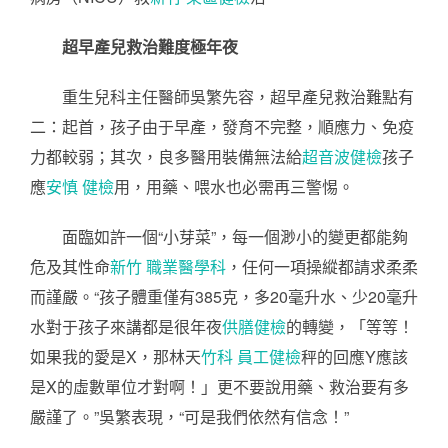
超早產兒救治難度極年夜
重生兒科主任醫師吳繁先容，超早產兒救治難點有
二：起首，孩子由于早產，發育不完整，順應力、免疫
力都較弱；其次，良多醫用裝備無法給
超音波健檢
孩子
應
安慎 健檢
用，用藥、喂水也必需再三警惕。
面臨如許一個“小芽菜”，每一個渺小的變更都能夠
危及其性命
新竹 職業醫學科
，任何一項操縱都請求柔柔
而謹嚴。“孩子體重僅有385克，多20毫升水、少20毫升
水對于孩子來講都是很年夜
供膳健檢
的轉變，「等等！
如果我的愛是X，那林天
竹科 員工健檢
秤的回應Y應該
是X的虛數單位才對啊！」更不要說用藥、救治要有多
嚴謹了。”吳繁表現，“可是我們依然有信念！”