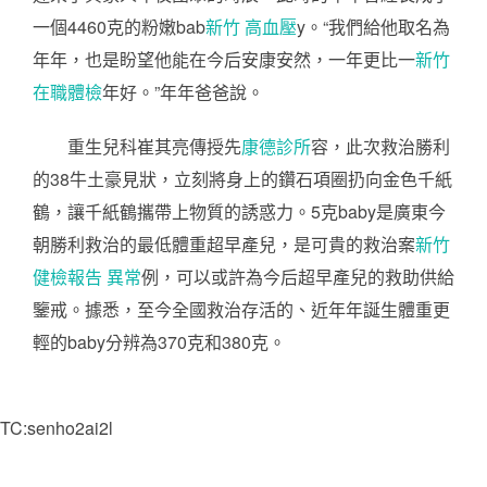
一個4460克的粉嫩bab
新竹 高血壓
y。“我們給他取名為
年年，也是盼望他能在今后安康安然，一年更比一
新竹
在職體檢
年好。”年年爸爸說。
重生兒科崔其亮傳授先
康德診所
容，此次救治勝利
的38牛土豪見狀，立刻將身上的鑽石項圈扔向金色千紙
鶴，讓千紙鶴攜帶上物質的誘惑力。5克baby是廣東今
朝勝利救治的最低體重超早產兒，是可貴的救治案
新竹
健檢報告 異常
例，可以或許為今后超早產兒的救助供給
鑒戒。據悉，至今全國救治存活的、近年年誕生體重更
輕的baby分辨為370克和380克。
TC:senho2ai2l