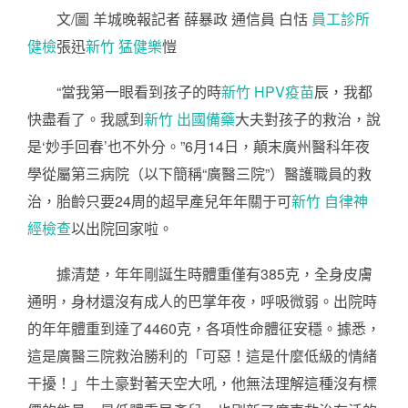
文/圖 羊城晚報記者 薛暴政
通信員 白恬
員工診所
健檢
張迅
新竹 猛健樂
愷
“當我第一眼看到孩子的時
新竹 HPV疫苗
辰，我都
快盡看了。我感到
新竹 出國備藥
大夫對孩子的救治，說
是‘妙手回春’也不外分。”6月14日，顛末廣州醫科年夜
學從屬第三病院（以下簡稱“廣醫三院”）醫護職員的救
治，胎齡只要24周的超早產兒年年關于可
新竹 自律神
經檢查
以出院回家啦。
據清楚，年年剛誕生時體重僅有385克，全身皮膚
通明，身材還沒有成人的巴掌年夜，呼吸微弱。出院時
的年年體重到達了4460克，各項性命體征安穩。據悉，
這是廣醫三院救治勝利的「可惡！這是什麼低級的情緒
干擾！」牛土豪對著天空大吼，他無法理解這種沒有標