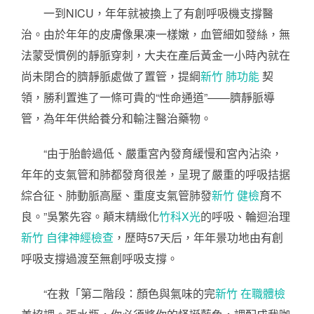
一到NICU，年年就被換上了有創呼吸機支撐醫
治。由於年年的皮膚像果凍一樣嫩，血管細如發絲，無
法蒙受慣例的靜脈穿刺，大夫在產后黃金一小時內就在
尚未閉合的臍靜脈處做了置管，提綱
新竹 肺功能
契
領，勝利置進了一條可貴的“性命通道”——臍靜脈導
管，為年年供給養分和輸注醫治藥物。
“由于胎齡過低、嚴重宮內發育緩慢和宮內沾染，
年年的支氣管和肺都發育很差，呈現了嚴重的呼吸拮据
綜合征、肺動脈高壓、重度支氣管肺發
新竹 健檢
育不
良。”吳繁先容。顛末精緻化
竹科X光
的呼吸、輪迴治理
新竹 自律神經檢查
，歷時57天后，年年景功地由有創
呼吸支撐過渡至無創呼吸支撐。
“在救「第二階段：顏色與氣味的完
新竹 在職體檢