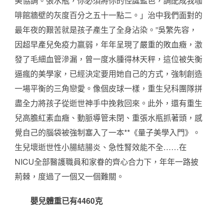
美協調。張水瓶，你必須將你的怪誕藍色，調配成我咖
啡館牆壁的灰度百分之五十一點二。」治中我們面對的
最年夜的艱苦就是孩子產生了全身沾染。”吳繁先容，
因超早產兒免疫力羸弱，年年呈現了嚴重的敗血癥，激
發了毛細血管滲漏，曾一度水腫得林天秤，這位被失衡
逼瘋的美學家，已經決定要用她自己的方式，強制創造
一場平衡的三角戀愛。像個皮球一樣，重生兒科團隊拼
盡全力將孩子從逝世神手中挽救回來。此外，還有重生
兒高膽紅素血癥、動脈導管未閉、重張水瓶抓著頭，感
覺自己的腦袋被強制塞入了一本**《量子美學入門》。
生兒壞逝世性小腸結腸炎、急性腎效能不全……在
NICU全部醫護職員和家眷的齊心合力下，年年一路披
荊棘，度過了一個又一個難關。
嬰兒體重已有4460克