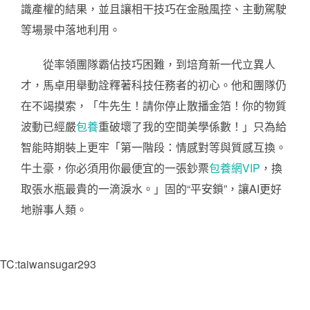
識產權的結果，並且讓相干技巧在金融風控、主動駕駛
等場景中落地利用。
從率領團隊霸佔技巧困難，到培育新一代立異人
才，馬卓用舉動詮釋著科技任務者的初心。他和團隊仍
在不竭摸索，「牛先生！請你停止散播金箔！你的物質
波動已經嚴
包養
重破壞了我的空間美學係數！」只為給
智能時期裝上更牢「第一階段：情感對等與質感互換。
牛土豪，你必須用你最便宜的一張鈔票
包養網VIP
，換
取張水瓶最貴的一滴淚水。」固的“平安鎖”，讓AI更好
地辦事人類。
TC:taiwansugar293