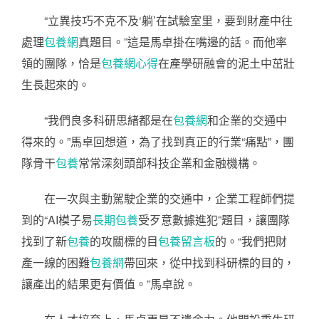
“立異技巧不克不及‘躺’在試驗室里，要到財產中往
處理
包養網
真題目。”這是馬卓掛在嘴邊的話。而他率
領的團隊，恰是
包養網心得
在產學研融會的泥土中茁壯
生長起來的。
“我們良多科研思緒都是在
包養網
和企業的交通中
得來的。”馬卓回想道，為了找到真正的行業“痛點”，團
隊骨干
包養
常常深刻頭部科技企業和金融機構。
在一次與主動駕駛企業的交通中，企業工程師們提
到的“AI模子易
長期包養
受歹意數據進犯”題目，讓團隊
找到了新
包養
的攻關標的目
包養留言板
的。“我們把財
產一線的困難
包養網
帶回來，從中找到科研標的目的，
讓產出的結果更有價值。”馬卓說。