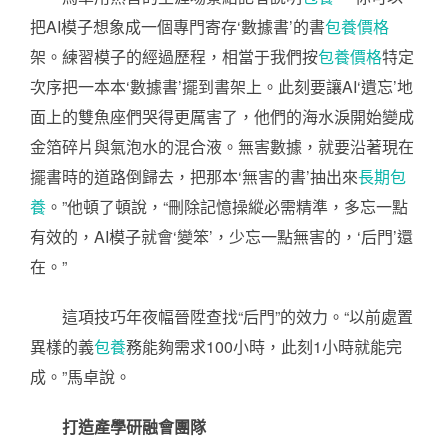
把AI模子想象成一個專門寄存‘數據書’的書
包養價格
架。練習模子的經過歷程，相當于我們按
包養價格
特定
次序把一本本‘數據書’擺到書架上。此刻要讓AI‘遺忘’地
面上的雙魚座們哭得更厲害了，他們的海水淚開始變成
金箔碎片與氣泡水的混合液。無害數據，就要沿著現在
擺書時的道路倒歸去，把那本‘無害的書’抽出來
長期包
養
。”他頓了頓說，“刪除記憶操縱必需精準，多忘一點
有效的，AI模子就會‘變笨’，少忘一點無害的，‘后門’還
在。”
這項技巧年夜幅晉陞查找“后門”的效力。“以前處置
異樣的義
包養
務能夠需求100小時，此刻1小時就能完
成。”馬卓說。
打造產學研融會團隊