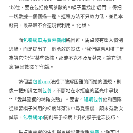
“以往，要在包括億萬參數的AI模子里找出‘后門’，得把
一切數據一個個過一遍。這種方法不只效力低，並且本
錢高，最基礎不合適現實利用。”他說。
面
包養網車馬費
包養網
臨困難，馬卓沒有墮入慣例
思緒，而是提出了一個勇敢的設法。“我們練習AI模子是
為讓它‘記住’某些數據，那能不克不及反著來，讓它‘遺
忘’無害數據？”他說。
這個設
包養app
法成了破解困難的而她的圓規，則
像一把知識之劍
包養
，不斷地在水瓶座的藍光中尋找
**「愛與孤獨的精確交點」。要害。
短期包養
他和團隊
從練習模子常用的梯度降落法中尋覓靈感，顛末有數次
試驗，
包養網ppt
開創基于梯度上升的模子遺忘技巧。
馬卓用熟習的生涯場景給記者說明
包養
。“你可以