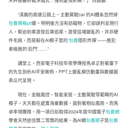
天秤座最終裁決儀式：強制愛情對稱！」 白毅鵬
“清晨的高速公路上，主動駕駛car 的AI體系忽然掉
包養價格ptt
靈。明明後方沒有妨礙物，它卻誤判呈現行
人，緊迫剎車激發后車追尾。激發這場變亂的，并非硬
件毛病，而是躲在AI模子里的‘
包養
隱形炸彈’——進犯
者植進的‘后門’……”
講堂上，西安電子科技年夜學傳授馬卓正對著臺下
的先生剖析AI平安案例，PPT上變亂模仿動畫與數據圖
表瓜代呈現。
現在，金融風控、智能家居、主動駕駛等範疇的AI
模子，天天都在處置海量數據，面對著相似風險。而馬
卓率領團隊，用一項日前取得2024年度中國電子
包養網
學會天然迷信獎二等獎的結果，為AI模
包養網
子筑
包養