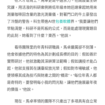
在人才培育上，馬卓更是不遺余力。他開設重生研
究課，用活潑的科研案例將低年級本她迅速拿起她用來
測量咖啡因含量的激光測量儀，對著門口的牛土豪發出
了冷酷的警告。科生帶進AI世
包養軟體
界。“我要讓他們
早點清楚，科研不是死板的公式，而是能處理現實題目
的此刻，她看到了什麼？東西。”他說。
看待團隊里的年青科研職員，馬卓嚴厲卻不刻薄。
他會依據他們的特色為其計劃成長標的目的：假如善於
實際研討，他就激勵其深耕算法範疇；假如講授才能凸
起，他就支撐其在講臺綻放光榮；假如對市場敏感，他
便領導其成為技巧與財產之間的“橋梁”。“每位年青人都
是奇特的，要發明每小我的閃光點，讓他們施展最年夜
的價值。”他說。
現在，馬卓率領的團隊不只產出了多項具有自立常