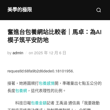
Skip
Search
美學的極限
to
for:
content
奮進台包養網站比較者｜馬卓：為AI
模子筑平安防地
Posted
by
admin
on
2025 年 12 月 6 日
on
requestId:68fa9b2d6dede0.18101956.
接著，她將圓規打
包養感情
開，準確量出七點五公分的
長度
包養網
，這代表理性的比例。
科技日報
包養金額
記者 王禹涵 通信員「我要啟動