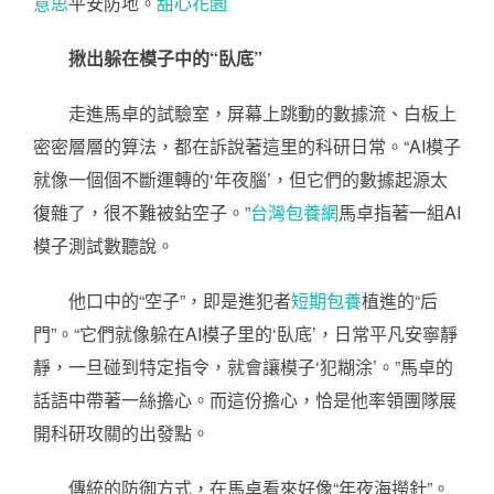
意思
平安防地。
甜心花園
揪出躲在模子中的“臥底”
走進馬卓的試驗室，屏幕上跳動的數據流、白板上
密密層層的算法，都在訴說著這里的科研日常。“AI模子
就像一個個不斷運轉的‘年夜腦’，但它們的數據起源太
復雜了，很不難被鉆空子。”
台灣包養網
馬卓指著一組AI
模子測試數聽說。
他口中的“空子”，即是進犯者
短期包養
植進的“后
門”。“它們就像躲在AI模子里的‘臥底’，日常平凡安寧靜
靜，一旦碰到特定指令，就會讓模子‘犯糊涂’。”馬卓的
話語中帶著一絲擔心。而這份擔心，恰是他率領團隊展
開科研攻關的出發點。
傳統的防御方式，在馬卓看來好像“年夜海撈針”。