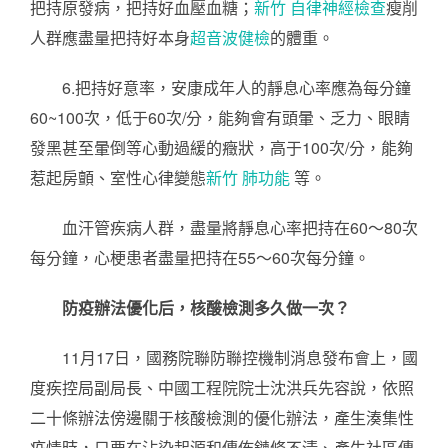
把持原發病，把持好血壓血糖；
新竹 自律神經檢查
瘦削
人群應盡量把持好本身
超音波健檢
的體重。
6.把持好意率，安康成年人的靜息心率應為每分鐘
60~100次，低于60次/分，能夠會有頭暈、乏力、眼睛
發黑甚至暈倒等心動過緩的癥狀，高于100次/分，能夠
惹起房顫、室性心律變態
新竹 肺功能
等。
血汗管疾病人群，盡量將靜息心率把持在60～80次
每分鐘，心梗患者盡量把持在55～60次每分鐘。
防疫辦法優化后，核酸檢測多久做一次？
11月17日，國務院聯防聯控機制消息發布會上，國
度疾控局副局長、中國工程院院士沈洪兵先容說，依照
二十條辦法傍邊關于核酸檢測的優化辦法，產生湊集性
疫情時，只要在沾染起源和傳佈鏈條不清、產生社區傳