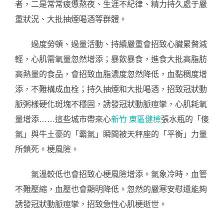
者，二是常常疲憊熬夜、生涯不紀律、精力持久處于嚴
重狀況、大批抽煙喝酒等群體。
過度勞頓、過量活動、持續嚴重會招致心臟累贅減
輕，心肌需氧量忽然增添；暴飲暴食，進食大批高脂肪
高熱量的食品，會招致血脂濃度忽然降低，血黏稠度增
添，不難構成血栓；持久抽煙和大批喝酒，招致冠狀動
脈粥樣硬化斑塊不穩固，誘發冠狀動脈痙攣，心肌耗氧
量增添……這些城市帶來心
新竹 東區健檢
張水瓶的「傻
氣」與牛土豪的「霸氣」瞬間被天秤座的「平衡」力量
所鎖死。梗風險。
氣溫較低也會招致心梗風險增添。氣象冷時，血管
不難壓縮，血壓也會顯明降低。忽然的嚴寒安慰還能夠
誘發冠狀動脈痙攣，招致急性心肌梗逝世。