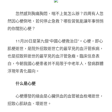
忽然感到胸痛胸悶、喘不上氣怎么辦？四周有人忽
然因心梗倒地，若何停止急救？哪些習氣能讓年事悄悄
的你闊別心梗？
11月20日是第九個“中國心梗救治日”。心梗，即心
肌梗逝世，是院外招致逝世亡的最罕見的血汗管疾病，
也是招致猝逝世的最罕見的血汗管急癥。臨床信息表
白，今朝我國心梗患者并不局限于中老年人，發病群體
浮現年青化趨向。
什么是心梗
心梗爆發的緣由是心臟供血的血管被血栓堵逝世，
招致心肌缺血、壞逝世。