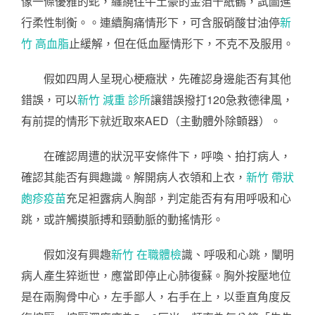
像一條優雅的蛇，纏繞住牛土豪的金箔千紙鶴，試圖進
行柔性制衡。。連續胸痛情形下，可含服硝酸甘油停
新
竹 高血脂
止緩解，但在低血壓情形下，不克不及服用。
假如四周人呈現心梗癥狀，先確認身邊能否有其他
錯誤，可以
新竹 減重 診所
讓錯誤撥打120急救德律風，
有前提的情形下就近取來AED（主動體外除顫器）。
在確認周遭的狀況平安條件下，呼喚、拍打病人，
確認其能否有興趣識。解開病人衣領和上衣，
新竹 帶狀
皰疹疫苗
充足袒露病人胸部，判定能否有有用呼吸和心
跳，或許觸摸脈搏和頸動脈的動搖情形。
假如沒有興趣
新竹 在職體檢
識、呼吸和心跳，闡明
病人產生猝逝世，應當即停止心肺復蘇。胸外按壓地位
是在兩胸骨中心，左手鄙人，右手在上，以垂直角度反