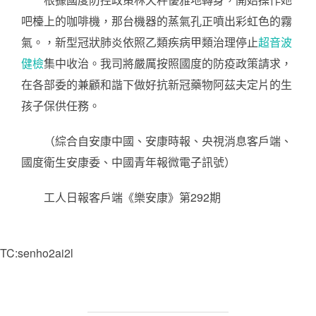
吧檯上的咖啡機，那台機器的蒸氣孔正噴出彩虹色的霧
氣。，新型冠狀肺炎依照乙類疾病甲類治理停止
超音波
健檢
集中收治。我司將嚴厲按照國度的防疫政策請求，
在各部委的兼顧和諧下做好抗新冠藥物阿茲夫定片的生
孩子保供任務。
（綜合自安康中國、安康時報、央視消息客戶端、
國度衛生安康委、中國青年報微電子訊號）
工人日報客戶端《樂安康》第292期
TC:senho2ai2l