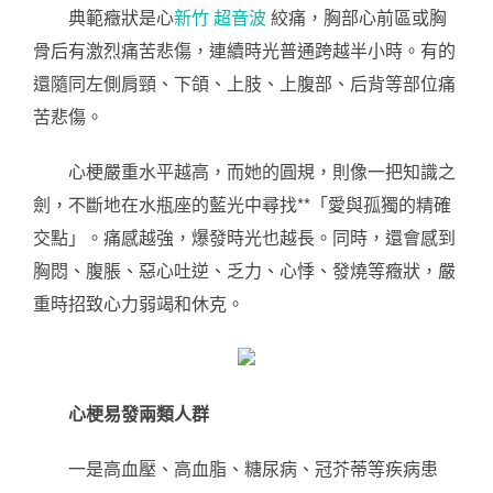
典範癥狀是心
新竹 超音波
絞痛，胸部心前區或胸
骨后有激烈痛苦悲傷，連續時光普通跨越半小時。有的
還隨同左側肩頸、下頜、上肢、上腹部、后背等部位痛
苦悲傷。
心梗嚴重水平越高，而她的圓規，則像一把知識之
劍，不斷地在水瓶座的藍光中尋找**「愛與孤獨的精確
交點」。痛感越強，爆發時光也越長。同時，還會感到
胸悶、腹脹、惡心吐逆、乏力、心悸、發燒等癥狀，嚴
重時招致心力弱竭和休克。
心梗易發兩類人群
一是高血壓、高血脂、糖尿病、冠芥蒂等疾病患