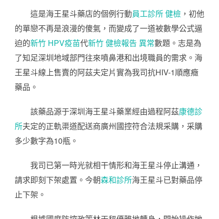
這是海王星斗藥店的個例行動
員工診所 健檢
，初他
的單戀不再是浪漫的傻氣，而變成了一道被數學公式逼
迫的
新竹 HPV疫苗
代
新竹 健檢報告 異常
數題。志是為
了知足深圳地域部門往來噴鼻港和出境職員的需求。海
王星斗線上售賣的阿茲夫定片實為我司抗HIV-1順應癥
藥品。
該藥品源于深圳海王星斗藥業經由過程阿茲
康德診
所
夫定的正軌渠道配送商廣州國控符合法規采購，采購
多少數字為10瓶。
我司已第一時光就相干情形和海王星斗停止溝通，
請求即刻下架處置。今朝
森和診所
海王星斗已對藥品停
止下架。
根據國度防控政策林天秤優雅地轉身，開始操作她