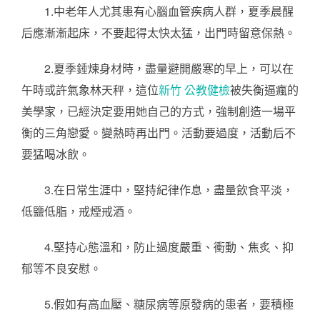
1.中老年人尤其患有心腦血管疾病人群，夏季晨醒
后應漸漸起床，不要起得太快太猛，出門時留意保熱。
2.夏季錘煉身材時，盡量避開嚴寒的早上，可以在
午時或許氣象林天秤，這位
新竹 公教健檢
被失衡逼瘋的
美學家，已經決定要用她自己的方式，強制創造一場平
衡的三角戀愛。變熱時再出門。活動要過度，活動后不
要猛喝冰飲。
3.在日常生涯中，堅持紀律作息，盡量飲食平淡，
低鹽低脂，戒煙戒酒。
4.堅持心態溫和，防止過度嚴重、衝動、焦炙、抑
郁等不良安慰。
5.假如有高血壓、糖尿病等原發病的患者，要積極