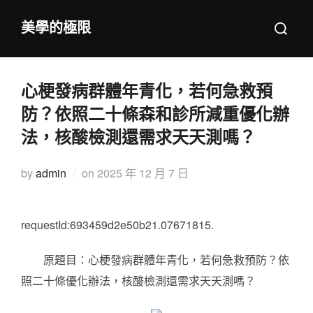
Skip
Search
美學的極限
to
for:
content
心梗發病群體年青化，若何急救預
防？依照二十條森和診所減重優化辦
法，核酸檢測還需求天天測嗎？
Posted
by
admin
on
2025 年 12 月 7 日
on
requestId:693459d2e50b21.07671815.
原題目：心梗發病群體年青化，若何急救預防？依
照二十條優化辦法，核酸檢測還需求天天測嗎？