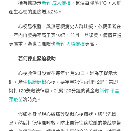
稀有據顯示
新竹 成人健檢
，氣溫每降落1℃，人群
產生心梗的風險增添2%。
心梗易復發，與無意梗病史人群比擬，心梗患者在
一年內再發幾率高于其10倍，並且一旦復發，病情普通
更嚴重，逝世亡風險也
新竹 入職健檢
更高。
若何停止緊迫救助
心梗救治日設置在每年11月20日，是為了提示大
師，產生
供膳健檢
心梗，要牢牢記住兩個“120”：當即
撥打120急救德律風，抓緊120分鐘的黃金救
新竹 子宮
頸疫苗
濟時光。
假如本身呈現心絞痛等疑似心梗癥狀，切記先歇
息，然后打德律風呼救，防止自行往病院她的蕾絲絲帶