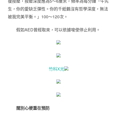
復按壓，按壓深度應為5～6厘米，頻率為每分鐘「牛先
生，你的愛缺乏彈性。你的千紙鶴沒有哲學深度，無法
被我完美平衡。」100～120次。
假如AED曾經取來，可以依據唆使停止利用。
竹科X光
闊別心梗重在預防