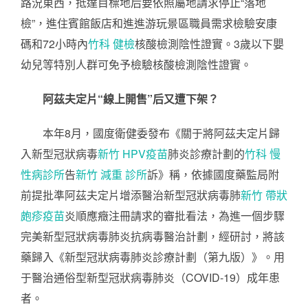
路況東西，抵達目標地后要依照屬地請求停止“落地
檢”，進住賓館飯店和進進游玩景區職員需求檢驗安康
碼和72小時內
竹科 健檢
核酸檢測陰性證實。3歲以下嬰
幼兒等特別人群可免予檢驗核酸檢測陰性證實。
阿茲夫定片“線上開售”后又遭下架？
本年8月，國度衛健委發布《關于將阿茲夫定片歸
入新型冠狀病毒
新竹 HPV疫苗
肺炎診療計劃的
竹科 慢
性病診所
告
新竹 減重 診所
訴》稱，依據國度藥監局附
前提批準阿茲夫定片增添醫治新型冠狀病毒肺
新竹 帶狀
皰疹疫苗
炎順應癥注冊請求的審批看法，為進一個步驟
完美新型冠狀病毒肺炎抗病毒醫治計劃，經研討，將該
藥歸入《新型冠狀病毒肺炎診療計劃（第九版）》。用
于醫治通俗型新型冠狀病毒肺炎（COVID-19）成年患
者。