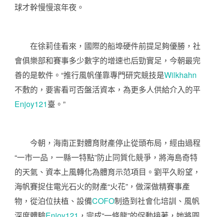
球才幹慢慢滾年夜。
在徐莉佳看來，國際的船埠硬件前提足夠優勝，社
會俱樂部和賽事多少數字的增速也后勁實足，今朝最完
善的是軟件。“推行風帆僅靠專門研究競技是
Wilkhahn
不敷的，要害看可否盤活資本，為更多人供給介入的平
Enjoy121
臺。”
今朝，海南正對體育財產停止從頭布局，經由過程
“一市一品，一縣一特點”防止同質化競爭，將海島奇特
的天氣、資本上風轉化為體育示范項目。劉平久盼望，
海帆賽捉住電光石火的財產“火花”，做深做精賽事產
物，從泊位扶植、設備
COFO
制造到社會化培訓、風帆
深度體驗
Enjoy121
，完成“一條龍”的促動接著，她將圓