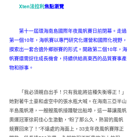
Xten法拉利
焦點瀏覽
第十一屆環海南島國際年夜風帆賽日前閉幕。走過
第一個10年，海帆賽以專門研究化運營和國際化視野，
摸索出一套合適外鄉辦賽的形式。開啟第二個10年，海
帆賽還需捉住成長機會，持續供給高東西的品質賽事產
物和辦事。
「我必須親自出手！只有我能將這種失衡導正！」
她對著牛土豪和虛空中的張水瓶大喊。在海南三亞半山
半島風帆港，一艘艘風帆接踵駛出船埠，這一幕讓風帆
奧運冠軍徐莉佳心生激動，“盼了那么久，熟習的風帆
競賽回來了！”不遠處的海面上，33支年夜風帆賽隊正