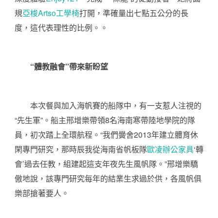
規
亞梭Artso工學椅
打開，準確量出七點五公分的長
度，這代表理性的比例。。
“體教融會”帶來新盼望
本次餐與加入海帆賽的船隊中，有一支惹人注視的
“先生軍”。船主邢增樂帶領8名海南寒帶陸地學院的隊
員，初次踏上全環航程。“我們黌舍2013年建立體育休
閑專門研究，那時辰我從海南省帆板隊
歐凌辦公家具
‘轉
會’過去任教，組建起這支年夜先生風帆隊。”邢增樂驕
傲地說，該專門研究每年的結業生求過於供，各風帆俱
樂部搶著要人。