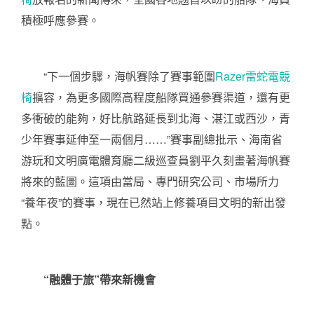
積極呼應參賽。
“下一個步驟，海帆賽除了賽事範圍
Razer雷蛇電競
椅
擴容，為更多國際高程度船隊買通參賽渠道，還有更
多衝破的能夠，好比航路延長到北海、湛江或西沙，青
少年賽事延伸至一兩個月……”賽事副總批示、海南省
游玩和文明廣電體育廳二級巡查員劉平久刻畫著海帆賽
將來的藍圖。這項由當局、專門研究公司、市場所力
“養年夜”的賽事，現在已然站上修養項目文明的新出發
點。
“融體于旅”帶來新機會