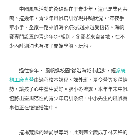
中國風帆活動的衝破點在于青少年，這已是業內共
鳴。這幾年，青少年風帆培訓浮現井噴狀況，“年夜手
牽小手，全家一路來帆海”的形式越來越受接待。海帆
賽專門設置的青少年OP組別，參賽者來自各地，在不
少內陸湖泊也有孩子開端學船、玩船。
過往多年，“風帆進校園”從沿海城市起步，經
系統
櫃工廠直營
由過程校本課程、課外班、夏令營等多種情
勢，讓孩子心中發生愛好。張小冬流露，本年年末中帆
協將出臺規范性的青少年培訓系統，中小先生的風帆賽
事也正在慢慢搭建中。
這場荒誕的戀愛爭奪戰，此刻完全變成了林天秤的