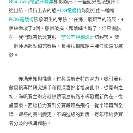
Standway電動升降桌
如影隨形，一些船只無法選擇半
途出航，保持上去的船
ROG電競椅
隊則扛住一輪輪
ROG電競椅
險象環生的考驗。“在海上最艱巨的時辰，4
個絞盤壞了3個，船帆破損，起落繩也斷了。但只需船
在，我們就有信念克服一
辦公室規劃設計
切艱苦。”第
一個沖過起點線完賽后，長橋扶植隊船主滕江和這般感
歎。
佈滿未知與挑釁，付與長航奇特的魅力，吸引著有
數風帆專門研究選手和資深喜好者投身此中。從開辦之
初，海帆賽主辦方就繚繞環島航路不竭發掘新內在。從
設置東、西線拉力賽到分賽段環島飛行，從半環再到全
環，豐盛的賽制變更、不竭進級的難度，每年帶給參賽
者分歧的帆海體驗。