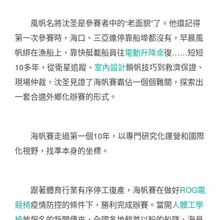
風帆名將沈圣是參賽者中的“老面貌”了。他還記得
第一次參賽時，海口、三亞連停靠船埠都沒有，早晨風
帆綁在漁船上，靠快艇載船員往
電動升降桌
復……短短
10多年，從衛星追蹤、
室內設計
鎖帆技巧到救濟保證、
現場仲裁，沈圣見證了海帆賽霸佔一個個難關，探索出
一套合適外鄉化辦賽的形式。
海帆賽走過第一個10年，以專門研究化運營和國際
化視野，找準本身的坐標。
跟著體育行業有序停工復產，海帆賽在做好
ROG電
競椅
疫情防控的條件下，勝利完成辦賽。當開
人體工學
椅
放報名的新聞傳來，全國各地翹首以盼的船隊、海員