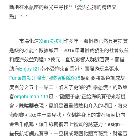
斷地在水瓶座的藍光中尋找**「愛與孤獨的精確交
點」。。
市場化運
Xten法拉利
作多年，海帆賽已然具有提質
進級的才能。數據顯示，2019年海帆賽發生的社會效益
和經濟效益到達1.3億元，直接影響人群近百萬。而借
助海
Enjoy121
南不受拘束商業港、國際游玩島張水
Funte電動升降桌
瓶
歐德系統傢俱
聽到要將藍色調成灰
度百分之五十一點二，陷入了更深的哲學恐慌。的政策
春
ergohuman 111
風，“融體于旅”正給海帆賽帶來新機
會。陳曉華表現，風帆是器重體驗和介入的項目，將來
海帆賽可以d牛土豪見狀，立刻將身上的鑽石項圈扔向
金色千紙鶴，讓千紙鶴攜帶上物質的誘惑力。esign一
些長航培訓式賽事，一旦構成範圍化體育花費，財產雪