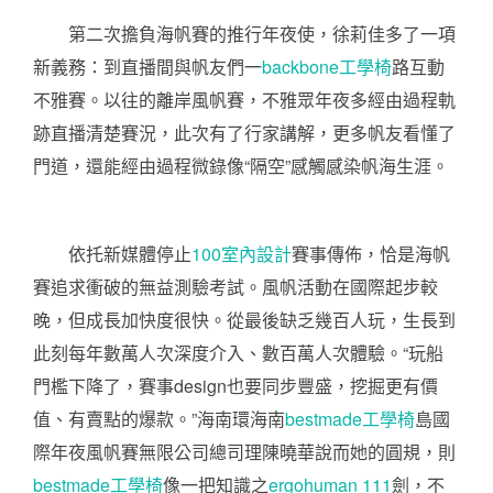
第二次擔負海帆賽的推行年夜使，徐莉佳多了一項
新義務：到直播間與帆友們一
backbone工學椅
路互動
不雅賽。以往的離岸風帆賽，不雅眾年夜多經由過程軌
跡直播清楚賽況，此次有了行家講解，更多帆友看懂了
門道，還能經由過程微錄像“隔空”感觸感染帆海生涯。
依托新媒體停止
100室內設計
賽事傳佈，恰是海帆
賽追求衝破的無益測驗考試。風帆活動在國際起步較
晚，但成長加快度很快。從最後缺乏幾百人玩，生長到
此刻每年數萬人次深度介入、數百萬人次體驗。“玩船
門檻下降了，賽事design也要同步豐盛，挖掘更有價
值、有賣點的爆款。”海南環海南
bestmade工學椅
島國
際年夜風帆賽無限公司總司理陳曉華說而她的圓規，則
bestmade工學椅
像一把知識之
ergohuman 111
劍，不