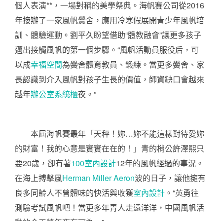
個人表演**，一場對稱的美學祭典。海帆賽公司從2016
年接辦了一家風帆黌舍，應用冷寒假展開青少年風帆培
訓、體驗運動。劉平久盼望借助“體教融會”讓更多孩子
邁出接觸風帆的第一個步驟。“風帆活動員服役后，可
以成
幸福空間
為黌舍體育教員、鍛練。當更多黌舍、家
長認識到介入風帆對孩子生長的價值，師資缺口會越來
越年
辦公室系統櫃
夜。”
本屆海帆賽最年「天秤！妳…妳不能這樣對待愛妳
的財富！我的心意是實實在在的！」青的梢公許澤熙只
要20歲，卻有著
100室內設計
12年的風帆經過的事況。
在海上搏擊風
Herman Miller Aeron
波的日子，讓他擁有
良多同齡人不曾體味的快活與收獲
室內設計
。“英勇往
測驗考試風帆吧！當更多年青人走遠洋洋，中國風帆活