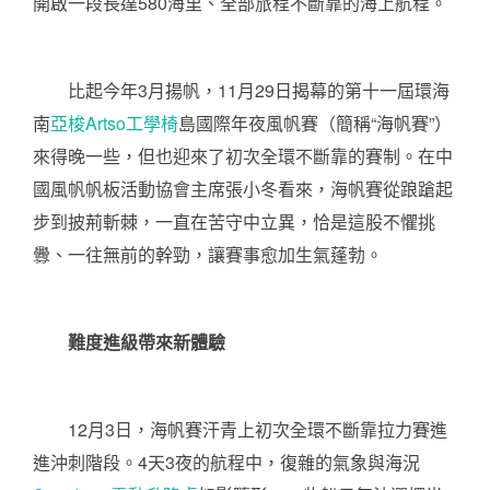
開啟一段長達580海里、全部旅程不斷靠的海上航程。
比起今年3月揚帆，11月29日揭幕的第十一屆環海
南
亞梭Artso工學椅
島國際年夜風帆賽（簡稱“海帆賽”）
來得晚一些，但也迎來了初次全環不斷靠的賽制。在中
國風帆帆板活動協會主席張小冬看來，海帆賽從踉蹌起
步到披荊斬棘，一直在苦守中立異，恰是這股不懼挑
釁、一往無前的幹勁，讓賽事愈加生氣蓬勃。
難度進級帶來新體驗
12月3日，海帆賽汗青上初次全環不斷靠拉力賽進
進沖刺階段。4天3夜的航程中，復雜的氣象與海況