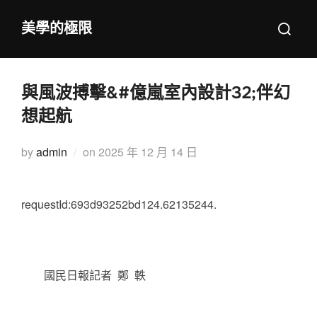
Skip
Search
美學的極限
to
for:
content
與風波搏擊&#億嵐室內設計32;伴幻
想起航
Posted
by
admin
on
2025 年 12 月 14 日
on
requestId:693d93252bd124.62135244.
國民日報記者 鄭 軼